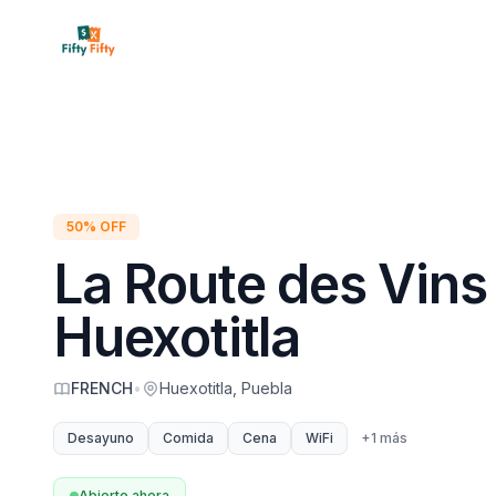
Inicio
Restaura
50% OFF
La Route des Vins
Huexotitla
FRENCH
•
Huexotitla, Puebla
Desayuno
Comida
Cena
WiFi
+
1
más
Abierto ahora