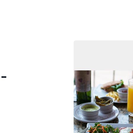
ntes
Mapa
Membresías
Para Restaurantes
 -