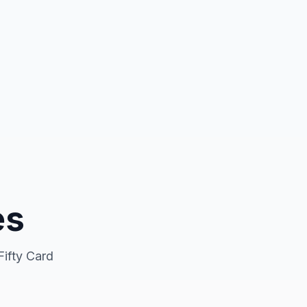
es
Fifty Card