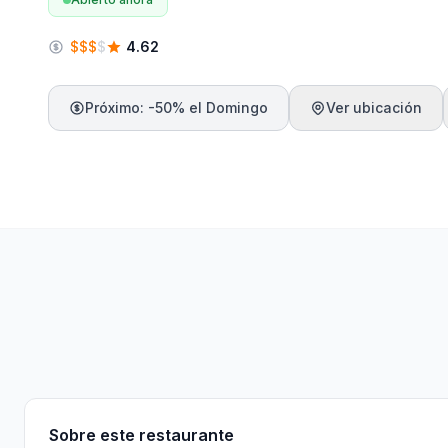
$
$
$
$
4.62
Próximo: -50% el Domingo
Ver ubicación
Sobre
Características
Menú
Información
Sobre este restaurante