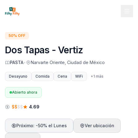
50% OFF
Dos Tapas - Vertiz
PASTA
•
Narvarte Oriente, Ciudad de México
Desayuno
Comida
Cena
WiFi
+
1
más
Abierto ahora
$
$
$
$
4.69
Próximo: -50% el Lunes
Ver ubicación