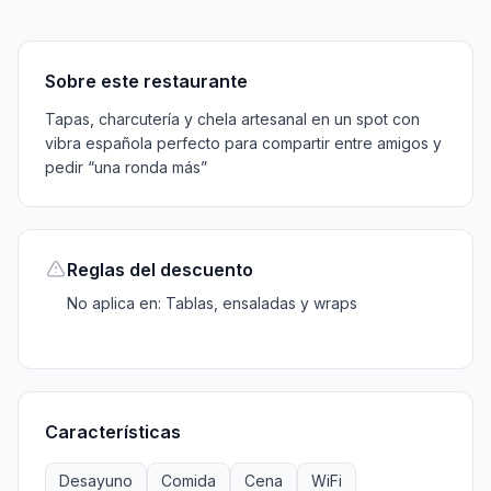
Sobre
Reglas
Características
Menú
Información
H
Sobre este restaurante
Tapas, charcutería y chela artesanal en un spot con
vibra española perfecto para compartir entre amigos y
pedir “una ronda más”
Reglas del descuento
No aplica en: Tablas, ensaladas y wraps
Características
Desayuno
Comida
Cena
WiFi