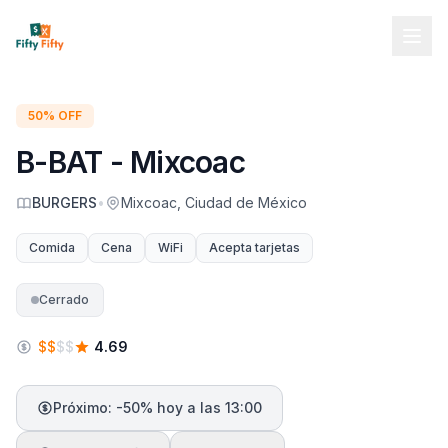
50% OFF
B-BAT - Mixcoac
BURGERS
•
Mixcoac, Ciudad de México
Comida
Cena
WiFi
Acepta tarjetas
Cerrado
$
$
$
$
4.69
Próximo: -50% hoy a las 13:00