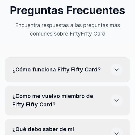
Preguntas Frecuentes
Encuentra respuestas a las preguntas más
comunes sobre FiftyFifty Card
¿Cómo funciona Fifty Fifty Card?
Descarga la app.
(Disponible en App Store y
¿Cómo me vuelvo miembro de
Play Store)
Fifty Fifty Card?
Busca y encuentra tu restaurante.
Ve los días y horarios disponibles
en la tabla
Descarga la app desde el marketplace de tu
¿Qué debo saber de mi
informativa.