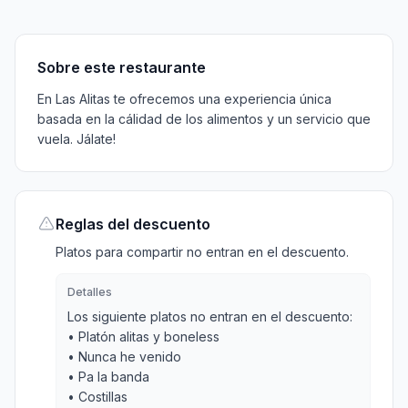
Sobre
Reglas
Características
Menú
Información
H
Sobre este restaurante
En Las Alitas te ofrecemos una experiencia única
basada en la cálidad de los alimentos y un servicio que
vuela. Jálate!
Reglas del descuento
Platos para compartir no entran en el descuento.
Detalles
Los siguiente platos no entran en el descuento:
• Platón alitas y boneless
• Nunca he venido
• Pa la banda
• Costillas