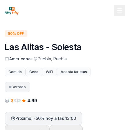
50% OFF
Las Alitas - Solesta
Americana
•
Puebla, Puebla
Comida
Cena
WiFi
Acepta tarjetas
Cerrado
$
$
$
$
4.69
Próximo: -50% hoy a las 13:00