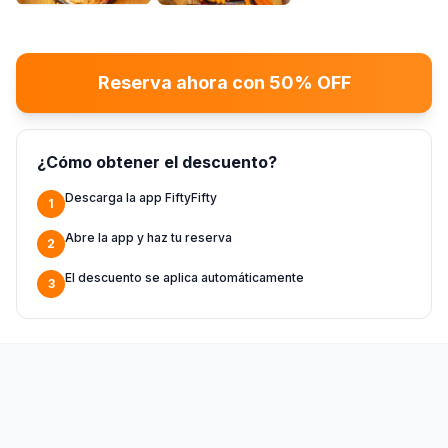
+
4
más
Reserva ahora con 50% OFF
¿Cómo obtener el descuento?
Descarga la app FiftyFifty
1
Abre la app y haz tu reserva
2
El descuento se aplica automáticamente
3