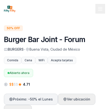
50% OFF
Burger Bar Joint - Forum
BURGERS
•
Buena Vista, Ciudad de México
Comida
Cena
WiFi
Acepta tarjetas
Abierto ahora
$
$
$
$
4.71
Próximo: -50% el Lunes
Ver ubicación