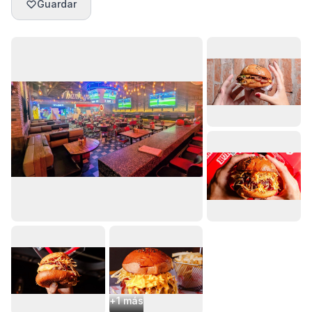
Guardar
+
1
más