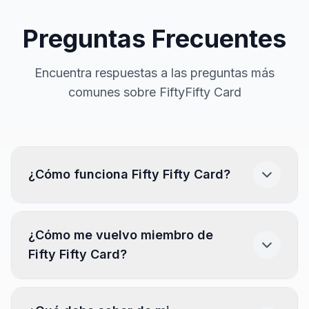
Preguntas Frecuentes
Encuentra respuestas a las preguntas más
comunes sobre FiftyFifty Card
¿Cómo funciona Fifty Fifty Card?
Descarga la app.
(Disponible en App Store y
¿Cómo me vuelvo miembro de
Play Store)
Fifty Fifty Card?
Busca y encuentra tu restaurante.
Ve los días y horarios disponibles
en la tabla