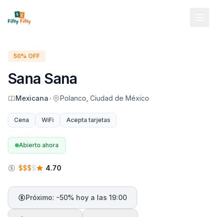
50% OFF
Sana Sana
Mexicana
•
Polanco, Ciudad de México
Cena
WiFi
Acepta tarjetas
Abierto ahora
$
$
$
$
4.70
Próximo: -50% hoy a las 19:00