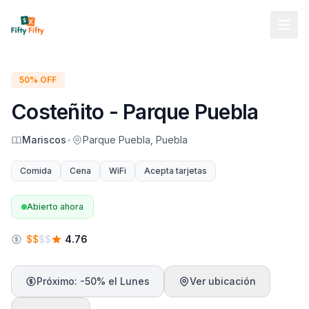
50% OFF
Costeñito - Parque Puebla
Mariscos
•
Parque Puebla, Puebla
Comida
Cena
WiFi
Acepta tarjetas
Abierto ahora
$
$
$
$
4.76
Próximo: -50% el Lunes
Ver ubicación