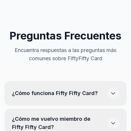
Preguntas Frecuentes
Encuentra respuestas a las preguntas más
comunes sobre FiftyFifty Card
¿Cómo funciona Fifty Fifty Card?
Descarga la app.
(Disponible en App Store y
¿Cómo me vuelvo miembro de
Play Store)
Fifty Fifty Card?