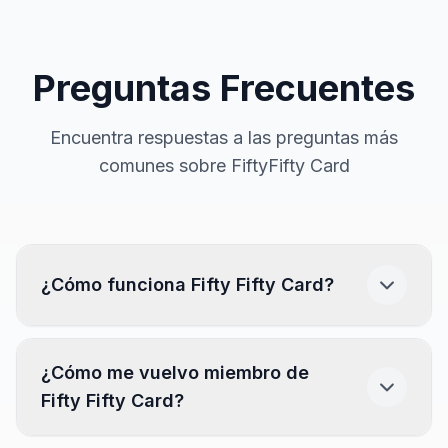
Preguntas Frecuentes
Encuentra respuestas a las preguntas más
comunes sobre FiftyFifty Card
¿Cómo funciona Fifty Fifty Card?
Descarga la app.
(Disponible en App Store y
¿Cómo me vuelvo miembro de
Play Store)
Fifty Fifty Card?
Busca y encuentra tu restaurante.