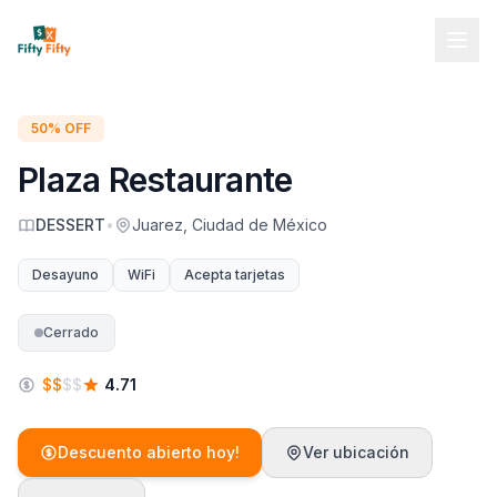
50% OFF
Plaza Restaurante
DESSERT
•
Juarez, Ciudad de México
Desayuno
WiFi
Acepta tarjetas
Cerrado
$
$
$
$
4.71
Descuento abierto hoy!
Ver ubicación