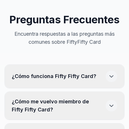
Preguntas Frecuentes
Encuentra respuestas a las preguntas más
comunes sobre FiftyFifty Card
¿Cómo funciona Fifty Fifty Card?
Descarga la app.
(Disponible en App Store y
¿Cómo me vuelvo miembro de
Play Store)
Fifty Fifty Card?
Busca y encuentra tu restaurante.