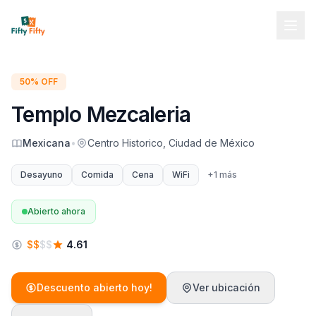
50% OFF
Templo Mezcaleria
Mexicana
•
Centro Historico, Ciudad de México
Desayuno
Comida
Cena
WiFi
+
1
más
Abierto ahora
$
$
$
$
4.61
Descuento abierto hoy!
Ver ubicación