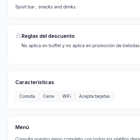
Sport bar , snacks and drinks.
Reglas del descuento
No aplica en buffet y no aplica en promoción de bebidas
Características
Comida
Cena
WiFi
Acepta tarjetas
Menú
Consulta nuestro menú completo con todos los platillos disp