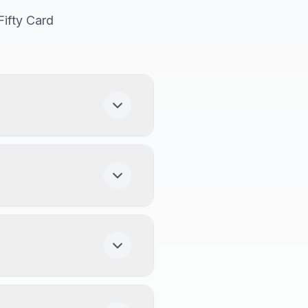
Fifty Card
ay), llena el formulario
l!