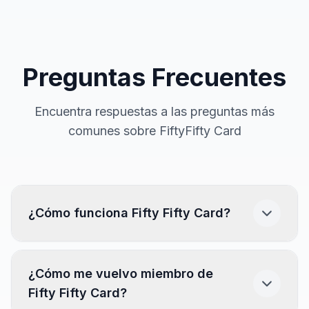
Preguntas Frecuentes
Encuentra respuestas a las preguntas más
comunes sobre FiftyFifty Card
¿Cómo funciona Fifty Fifty Card?
Descarga la app.
(Disponible en App Store y
¿Cómo me vuelvo miembro de
Play Store)
Fifty Fifty Card?