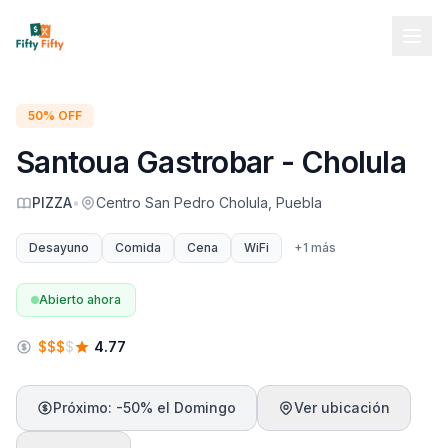
50% OFF
Santoua Gastrobar - Cholula
PIZZA
•
Centro San Pedro Cholula, Puebla
Desayuno
Comida
Cena
WiFi
+
1
más
Abierto ahora
$
$
$
$
4.77
Próximo: -50% el Domingo
Ver ubicación