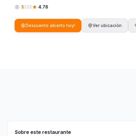
$
$
$
$
4.78
Descuento abierto hoy!
Ver ubicación
Sobre
Características
Menú
Información
Sobre este restaurante