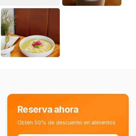
+
3
más
Reserva ahora
Obtén 50% de descuento en alimentos