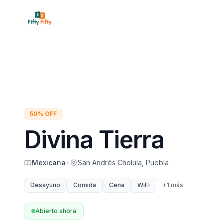
Inicio
Restaura
50% OFF
Divina Tierra
Mexicana
•
San Andrés Cholula, Puebla
Desayuno
Comida
Cena
WiFi
+
1
más
Abierto ahora