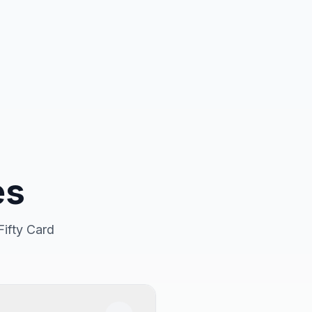
es
Fifty Card