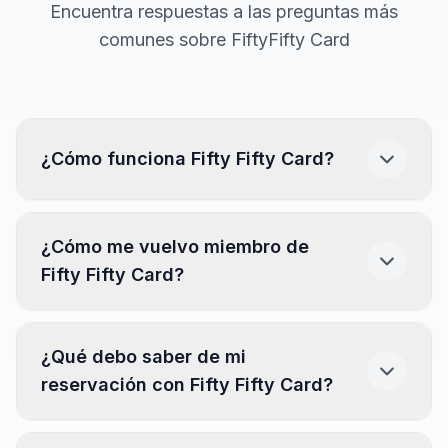
Encuentra respuestas a las preguntas más
comunes sobre FiftyFifty Card
¿Cómo funciona Fifty Fifty Card?
Descarga la app.
(Disponible en App Store y
¿Cómo me vuelvo miembro de
Play Store)
Fifty Fifty Card?
Busca y encuentra tu restaurante.
Ve los días y horarios disponibles
en la tabla
Descarga la app desde el marketplace de tu
¿Qué debo saber de mi
informativa.
dispositivo móvil (App Store o Google Play),
reservación con Fifty Fifty Card?
llena el formulario de registro y elige una forma
Crea una cuenta, reserva y espera la
de pago.
confirmación.