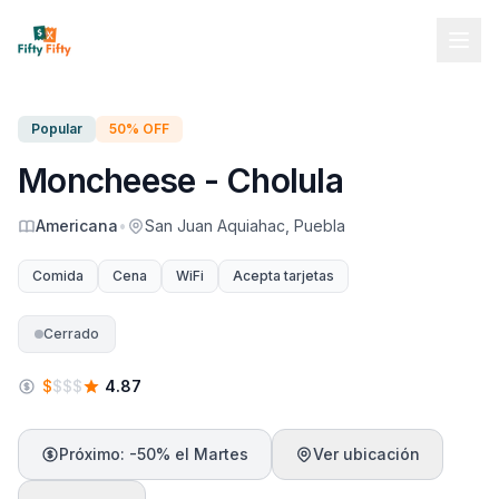
Popular
50% OFF
Moncheese - Cholula
Americana
•
San Juan Aquiahac, Puebla
Comida
Cena
WiFi
Acepta tarjetas
Cerrado
$
$
$
$
4.87
Próximo: -50% el Martes
Ver ubicación