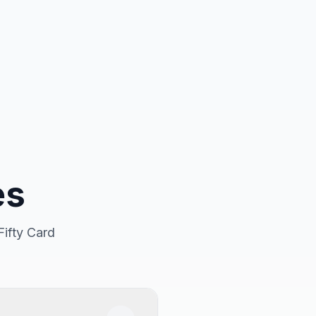
es
Fifty Card