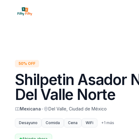
Inicio
Restaura
50% OFF
Shilpetin Asador 
Del Valle Norte
Mexicana
•
Del Valle, Ciudad de México
Desayuno
Comida
Cena
WiFi
+
1
más
Abierto ahora