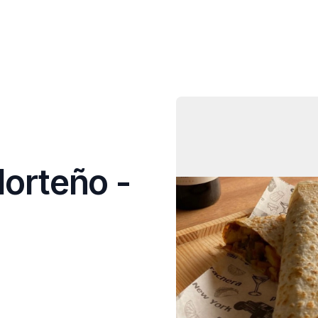
ntes
Mapa
Membresías
Para Restaurantes
Norteño -