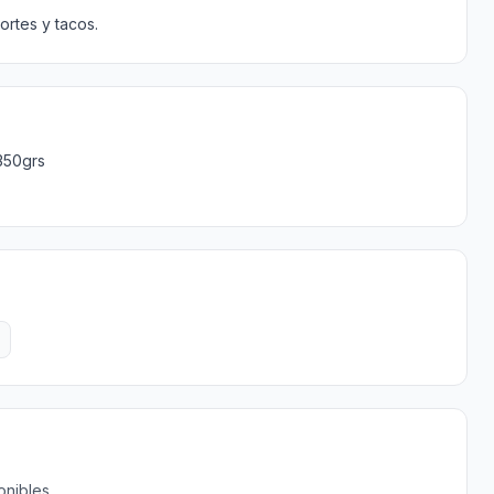
ortes y tacos.
350grs
onibles