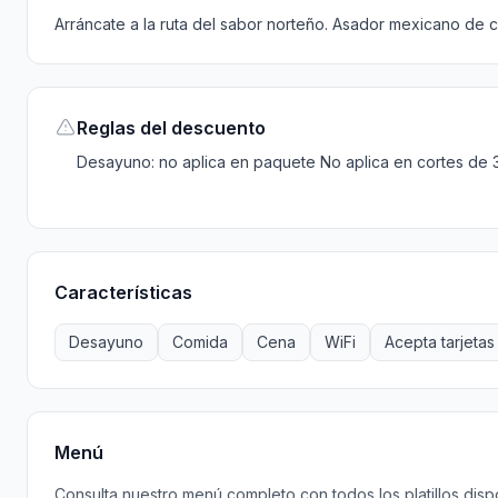
Arráncate a la ruta del sabor norteño. Asador mexicano de c
Reglas del descuento
Desayuno: no aplica en paquete No aplica en cortes de 
Características
Desayuno
Comida
Cena
WiFi
Acepta tarjetas
Menú
Consulta nuestro menú completo con todos los platillos disp