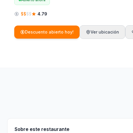
$
$
$
$
4.79
Descuento abierto hoy!
Ver ubicación
Sobre
Reglas
Características
Menú
In
Sobre este restaurante