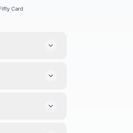
Fifty Card
ay), llena el formulario
l!